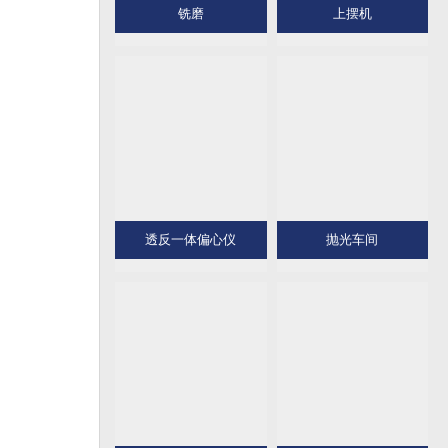
铣磨
上摆机
透反一体偏心仪
抛光车间