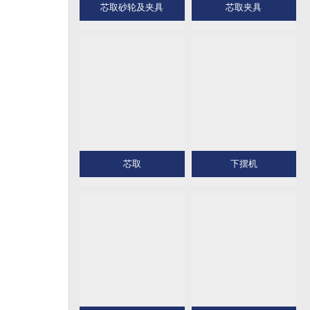
芯取砂轮及夹具
芯取夹具
芯取
下摆机